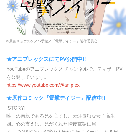
©最富キョウスケ／小学館／「電撃デイジー」製作委員会
★アニプレックスにてPV公開中!!
YouTubeのアニプレックス チャンネルで、ティザーPV
を公開しています。
https://www.youtube.com/@aniplex
★原作コミック『電撃デイジー』配信中!!
[STORY]
唯一の肉親である兄を亡くし、天涯孤独な女子高生・
照。心の支えは、兄がくれた携帯電話に届
く、“DAISY”という謎の人物から届くメール。ある日、