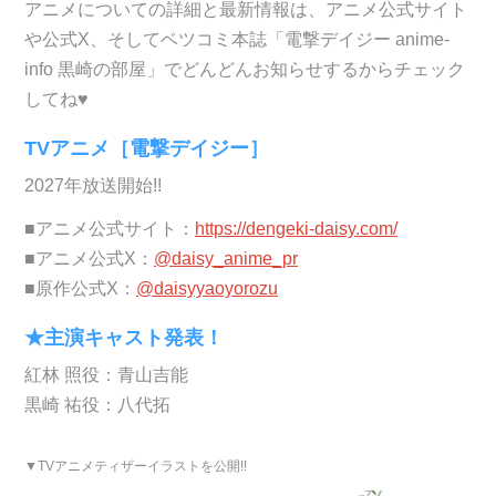
アニメについての詳細と最新情報は、アニメ公式サイト
や公式X、そしてベツコミ本誌「電撃デイジー anime-
info 黒崎の部屋」でどんどんお知らせするからチェック
してね♥
TVアニメ［電撃デイジー］
2027年放送開始!!
■アニメ公式サイト：
https://dengeki-daisy.com/
■アニメ公式X：
@daisy_anime_pr
■原作公式X：
@daisyyaoyorozu
★主演キャスト発表！
紅林 照役：青山吉能
黒崎 祐役：八代拓
▼TVアニメティザーイラストを公開!!