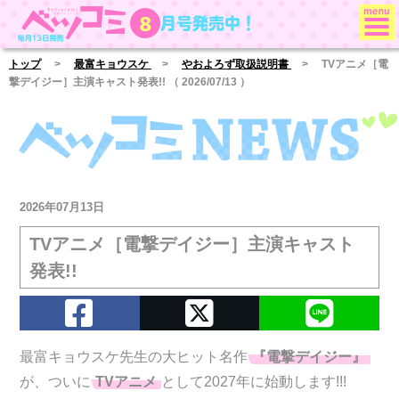
月号発売中！
8
ベツコミ
トップ
>
最富キョウスケ
>
やおよろず取扱説明書
> TVアニメ［電
撃デイジー］主演キャスト発表!! （ 2026/07/13 ）
2026年07月13日
TVアニメ［電撃デイジー］主演キャスト
発表!!
最富キョウスケ先生の大ヒット名作
『電撃デイジー』
が、ついに
TVアニメ
として2027年に始動します!!!