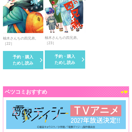
柚木さんちの四兄弟。
柚木さんちの四兄弟。
［23］
［22］
ベツコミおすすめ