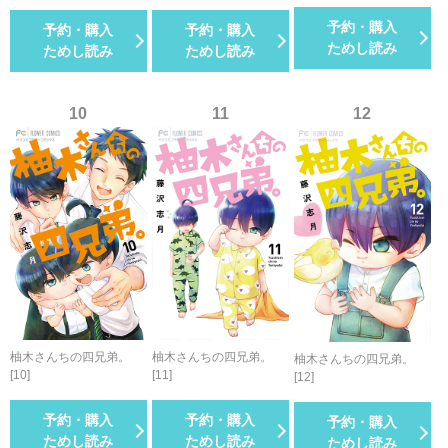
10
11
12
柚木さんちの四兄弟。
柚木さんちの四兄弟。
柚木さんちの四兄弟。
[10]
[11]
[12]