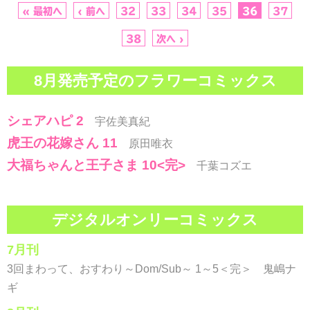
« 最初へ
‹ 前へ
32
33
34
35
36
37
38
次へ ›
8月発売予定のフラワーコミックス
シェアハピ 2
宇佐美真紀
虎王の花嫁さん 11
原田唯衣
大福ちゃんと王子さま 10<完>
千葉コズエ
デジタルオンリーコミックス
7月刊
3回まわって、おすわり～Dom/Sub～ 1～5＜完＞ 鬼嶋ナ
ギ