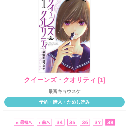
クイーンズ・クオリティ [1]
最富キョウスケ
予約・購入・ためし読み
« 最初へ
‹ 前へ
34
35
36
37
38