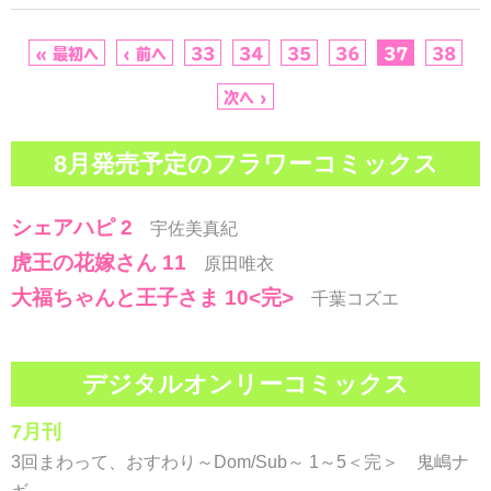
« 最初へ
‹ 前へ
33
34
35
36
37
38
次へ ›
8月発売予定のフラワーコミックス
シェアハピ 2
宇佐美真紀
虎王の花嫁さん 11
原田唯衣
大福ちゃんと王子さま 10<完>
千葉コズエ
デジタルオンリーコミックス
7月刊
3回まわって、おすわり～Dom/Sub～ 1～5＜完＞ 鬼嶋ナ